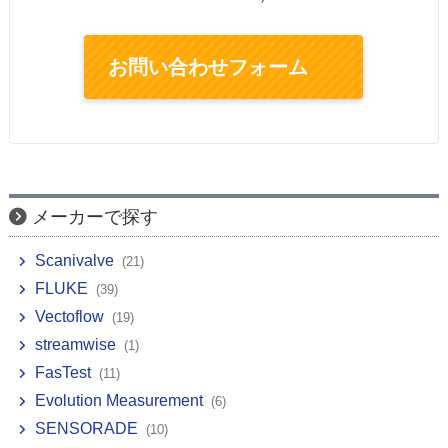
お問い合わせフォーム
メーカーで探す
Scanivalve
(21)
FLUKE
(39)
Vectoflow
(19)
streamwise
(1)
FasTest
(11)
Evolution Measurement
(6)
SENSORADE
(10)