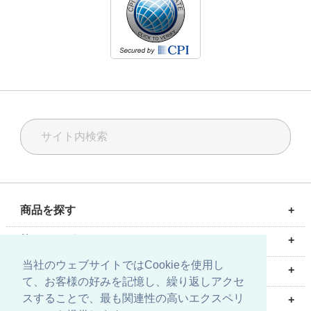
商品を探す
+
計測ソリューション
校正ソリューション
油空圧ソリューション
校正サービス
修理・メンテナンス
輸入代行サービス
校正サービス
+
測定器・計測器の校正サービス
圧力校正
温度校正
質量校正
気体流量校正
電気校正
圧力校正セミナー
当社のウェブサイトではCookieを使用し
大手技研について
+
て、お客様の好みを記憶し、繰り返しアクセ
会社情報
事業所案内・地図
環境方針
お問い合わせ
採用情報
スすることで、最も関連性の高いエクスペリ
English site is here.
+