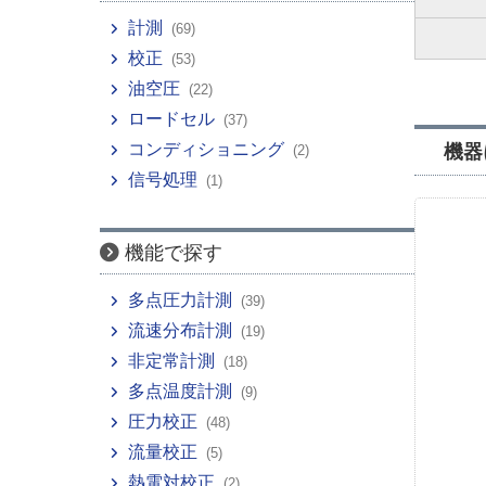
計測
(69)
校正
(53)
油空圧
(22)
ロードセル
(37)
コンディショニング
機器
(2)
信号処理
(1)
機能で探す
多点圧力計測
(39)
流速分布計測
(19)
非定常計測
(18)
多点温度計測
(9)
圧力校正
(48)
流量校正
(5)
熱電対校正
(2)