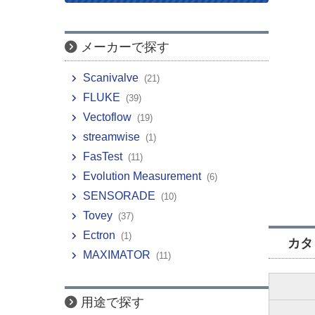
メーカーで探す
Scanivalve
(21)
FLUKE
(39)
Vectoflow
(19)
streamwise
(1)
FasTest
(11)
Evolution Measurement
(6)
SENSORADE
(10)
Tovey
(37)
Ectron
(1)
カタ
MAXIMATOR
(11)
用途で探す