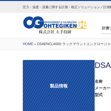
圧力・温度・流量に関する
計測・校正ソリューション／計測
計測
HOME
» DSAENCL4000 ラックマウントエンクロージャ
DS
名称
製品情報
メーカー
型式