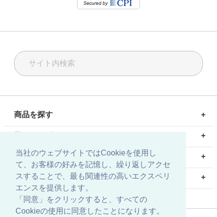
商品を探す
+
計測ソリューション
校正ソリューション
油空圧ソリューション
校正サービス
修理・メンテナンス
輸入代行サービス
校正サービス
+
測定器・計測器の校正サービス
圧力校正
温度校正
質量校正
気体流量校正
電気校正
圧力校正セミナー
当社のウェブサイトではCookieを使用し
大手技研について
+
て、お客様の好みを記憶し、繰り返しアクセ
会社情報
事業所案内・地図
環境方針
お問い合わせ
採用情報
スすることで、最も関連性の高いエクスペリ
English site is here.
+
エンスを提供します。
PROFILE
OFFICE
HISTORY
Contact Us
「同意」をクリックすると、すべての
Cookieの使用に同意したことになります。