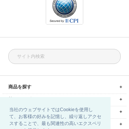
商品を探す
+
計測ソリューション
校正ソリューション
油空圧ソリューション
校正サービス
修理・メンテナンス
輸入代行サービス
校正サービス
+
測定器・計測器の校正サービス
圧力校正
温度校正
質量校正
気体流量校正
電気校正
圧力校正セミナー
当社のウェブサイトではCookieを使用し
大手技研について
+
て、お客様の好みを記憶し、繰り返しアクセ
会社情報
事業所案内・地図
環境方針
お問い合わせ
採用情報
スすることで、最も関連性の高いエクスペリ
English site is here.
+