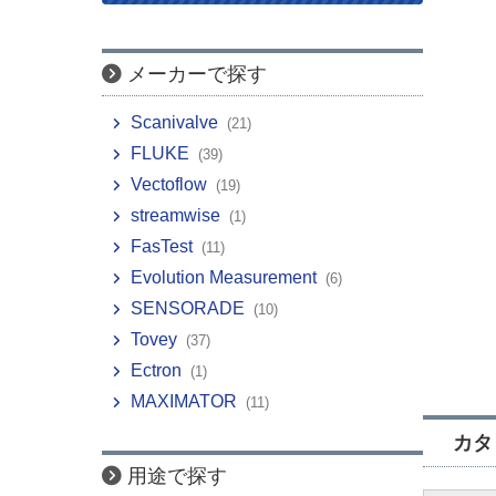
メーカーで探す
Scanivalve
(21)
FLUKE
(39)
Vectoflow
(19)
streamwise
(1)
FasTest
(11)
Evolution Measurement
(6)
SENSORADE
(10)
Tovey
(37)
Ectron
(1)
MAXIMATOR
(11)
カタ
用途で探す