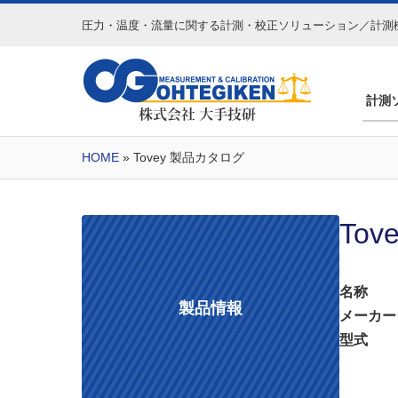
圧力・温度・流量に関する
計測・校正ソリューション／計測
計測
HOME
» Tovey 製品カタログ
To
名称
製品情報
メーカー
型式