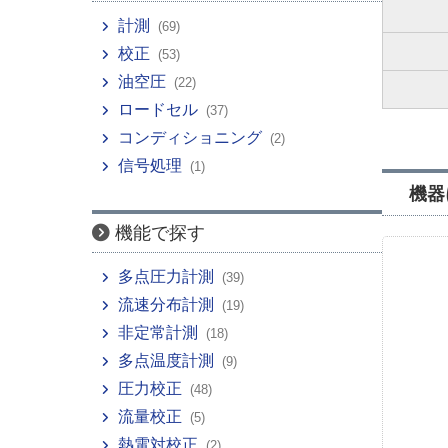
計測
(69)
校正
(53)
油空圧
(22)
ロードセル
(37)
コンディショニング
(2)
信号処理
(1)
機器
機能で探す
多点圧力計測
(39)
流速分布計測
(19)
非定常計測
(18)
多点温度計測
(9)
圧力校正
(48)
流量校正
(5)
熱電対校正
(2)