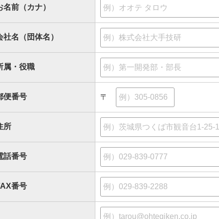
お名前（カナ）
会社名（団体名）
所属・役職
郵便番号
〒
住所
電話番号
FAX番号