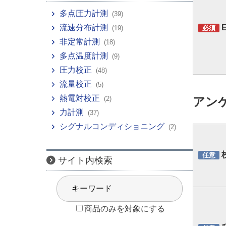
多点圧力計測
(39)
流速分布計測
E
(19)
必須
非定常計測
(18)
多点温度計測
(9)
圧力校正
(48)
流量校正
(5)
熱電対校正
(2)
アン
力計測
(37)
シグナルコンディショニング
(2)
任意
サイト内検索
商品のみを対象にする