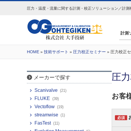
圧力・温度・流量に関する
計測・校正ソリューション／計測
計測
HOME
»
技術サポート
»
圧力校正セミナー
» 圧力校正
圧力
メーカーで探す
Scanivalve
(21)
お客
FLUKE
(39)
Vectoflow
(19)
streamwise
(1)
必須
FasTest
(11)