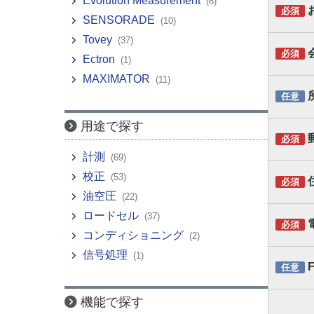
Evolution Measurement
(6)
必須
SENSORADE
(10)
Tovey
(37)
必須
Ectron
(1)
MAXIMATOR
(11)
任意
用途で探す
必須
計測
(69)
校正
(53)
必須
油空圧
(22)
ロードセル
(37)
必須
コンディショニング
(2)
信号処理
(1)
任意
機能で探す